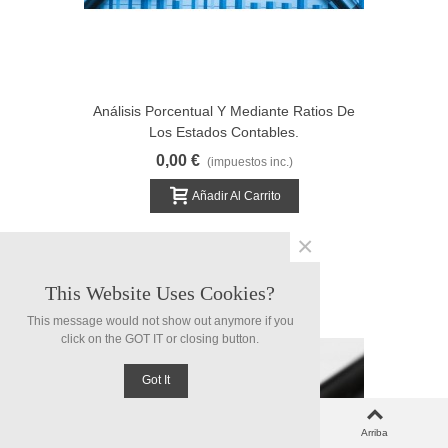
Análisis Porcentual Y Mediante Ratios De
Los Estados Contables.
0,00 €
(impuestos inc.)
Añadir Al Carrito
×
This Website Uses Cookies?
This message would not show out anymore if you
click on the GOT IT or closing button.
Got It
0
Columna izquierda
Carro
Arriba