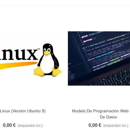
Linux (Versión Ubuntu 9)
Modelo De Programación Web 
Añadir Al Carrito
Añadir Al Carrito
De Datos
0,00 €
0,00 €
(impuestos inc.)
(impuestos inc.)