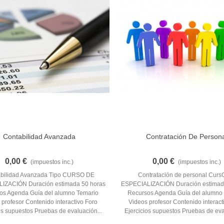
Contabilidad Avanzada
Contratación De Person
Añadir Al Carrito
Añadir Al Carrito
0,00 €
0,00 €
(impuestos inc.)
(impuestos inc.)
abilidad Avanzada Tipo CURSO DE
Contratación de personal Cur
IZACIÓN Duración estimada 50 horas
ESPECIALIZACIÓN Duración estimad
os Agenda Guía del alumno Temario
Recursos Agenda Guía del alumno
 profesor Contenido interactivo Foro
Videos profesor Contenido interact
os supuestos Pruebas de evaluación...
Ejercicios supuestos Pruebas de eva