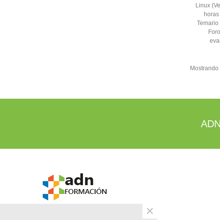
Linux (V
horas
Temario 
Foro
eva
Mostrando 1
ADN
×
info@adn.eu