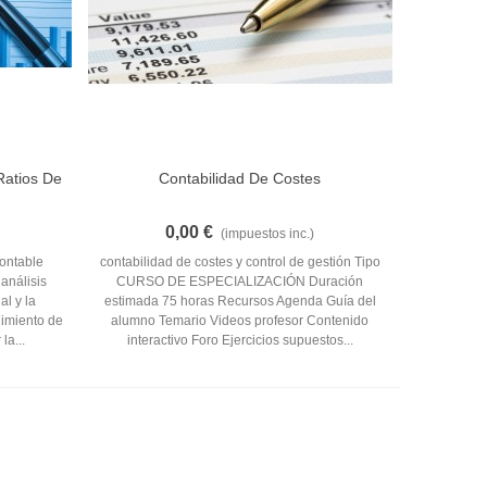
Ratios De
Contabilidad De Costes
Añadir Al Carrito
.
0,00 €
(impuestos inc.)
contable
contabilidad de costes y control de gestión Tipo
análisis
CURSO DE ESPECIALIZACIÓN Duración
al y la
estimada 75 horas Recursos Agenda Guía del
dimiento de
alumno Temario Videos profesor Contenido
la...
interactivo Foro Ejercicios supuestos...