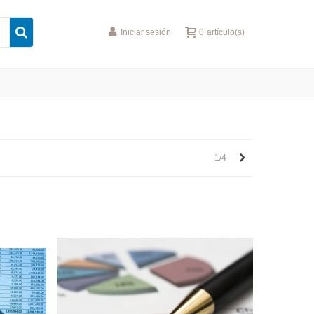
Iniciar sesión
0
artículo(s)
Siguiente
1/4