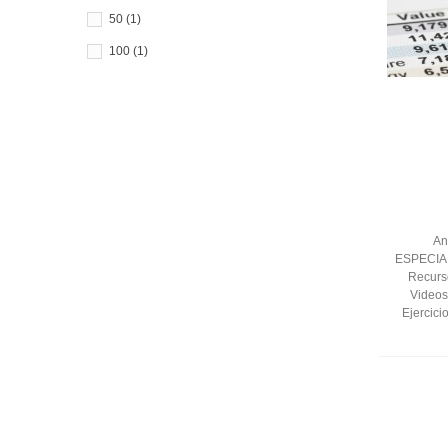
50
(1)
Sin coste para el
100
(1)
alumno
Sin coste para la
empresa
An
ESPECIAL
Recurs
Videos
Ejercici