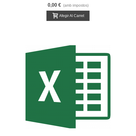
Financiación
0,00 €
(amb impostos)
Afegir Al Carret