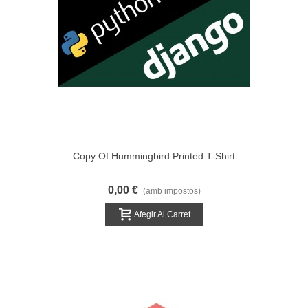
Copy Of Hummingbird Printed T-Shirt
0,00 €
(amb impostos)
Afegir Al Carret