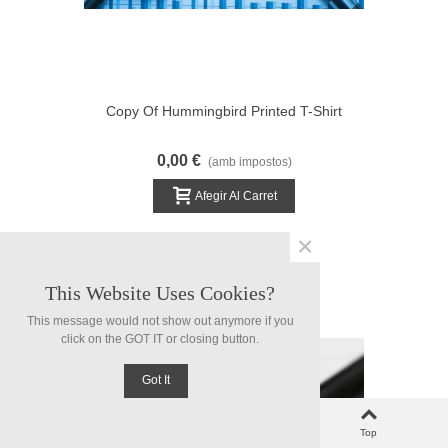
Copy Of Hummingbird Printed T-Shirt
0,00 €
(amb impostos)
Afegir Al Carret
×
This Website Uses Cookies?
This message would not show out anymore if you
click on the GOT IT or closing button.
Got It
0
Left column
Cart
Top