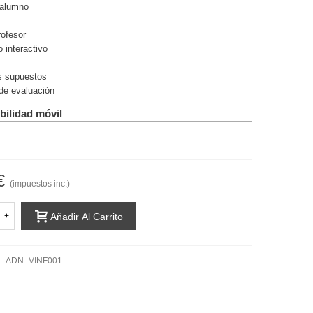
 alumno
rofesor
 interactivo
os supuestos
de evaluación
bilidad móvil
€
(impuestos inc.)
+
Añadir Al Carrito
:
ADN_VINF001