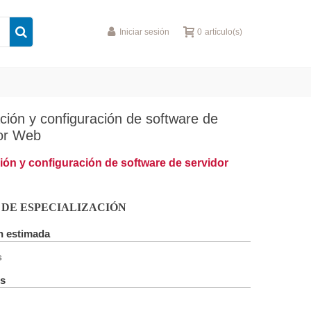
Iniciar sesión
0
artículo(s)
ación y configuración de software de
or Web
ción y configuración de software de servidor
 DE ESPECIALIZACIÓN
n estimada
s
s