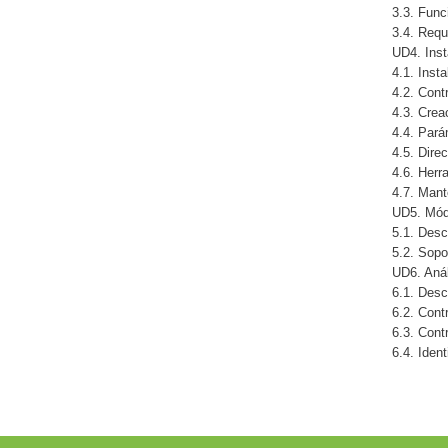
3.3. Func
3.4. Requ
UD4. Inst
4.1. Inst
4.2. Contr
4.3. Crea
4.4. Pará
4.5. Dire
4.6. Herr
4.7. Mant
UD5. Módu
5.1. Desc
5.2. Sopo
UD6. Anál
6.1. Desc
6.2. Cont
6.3. Cont
6.4. Iden