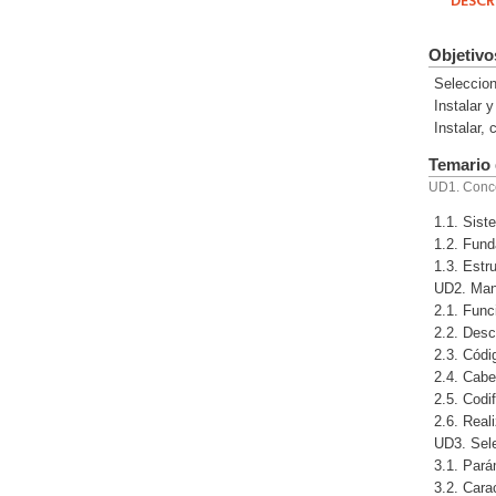
DESCR
Objetivo
Seleccion
Instalar 
Instalar,
Temario 
UD1. Conce
1.1. Sist
1.2. Fun
1.3. Estru
UD2. Man
2.1. Func
2.2. Desc
2.3. Códi
2.4. Cabe
2.5. Codi
2.6. Real
UD3. Sele
3.1. Pará
3.2. Cara