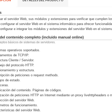
IPCIÓN
DETALLES DEL PRODUCTO
s
ar el servidor Web, sus módulos y extensiones para verificar que cumplen lo
y configurar el servidor Web en el sistema informático para ofrecer funcionalid
 configurar e integrar los módulos y extensiones del servidor Web en el sistem
del contenido completo (incluido manual online)
ptos básicos de sistemas de servidores.
emas operativos soportados.
damentos de TCP/IP.
ctura Cliente / Servidor.
ejo del protocolo HTTP.
ionamiento y estructura.
ripción de peticiones o request methods.
gos de estado.
ceras.
ficación del contenido. Páginas de códigos.
ización de peticiones HTTP en Internet mediante un proxy livehttpheaders o mé
cción del servidor Web.
metros de funcionamiento.
cterísticas del servidor Web.