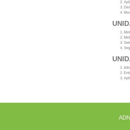
Apl
Des
Mod
UNID
Met
Met
Sel
Seg
UNID
Intr
Ent
Apl
ADN