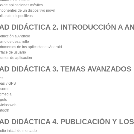
os de aplicaciones móviles
ponentes de un dispositivo móvil
ilias de dispositivos
AD DIDÁCTICA 2. INTRODUCCIÓN A A
roducción a Android
orno de desarrollo
damentos de las aplicaciones Android
erface de usuario
ursos de aplicación
AD DIDÁCTICA 3. TEMAS AVANZADOS
os
as y GPS
sores
timedia
gets
vicios web
etooth
AD DIDÁCTICA 4. PUBLICACIÓN Y LO
udio inicial de mercado