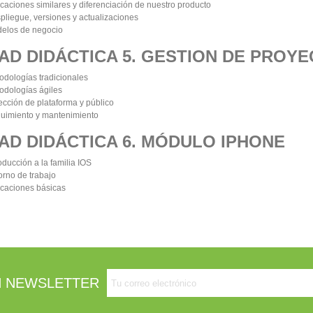
icaciones similares y diferenciación de nuestro producto
pliegue, versiones y actualizaciones
elos de negocio
AD DIDÁCTICA 5. GESTION DE PROY
odologías tradicionales
odologías ágiles
ección de plataforma y público
uimiento y mantenimiento
AD DIDÁCTICA 6. MÓDULO IPHONE
oducción a la familia IOS
orno de trabajo
icaciones básicas
 NEWSLETTER